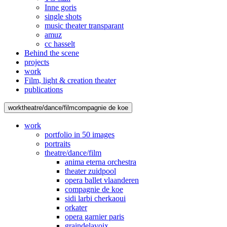
Inne goris
single shots
music theater transparant
amuz
cc hasselt
Behind the scene
projects
work
Film, light & creation theater
publications
work
theatre/dance/film
compagnie de koe
work
portfolio in 50 images
portraits
theatre/dance/film
anima eterna orchestra
theater zuidpool
opera ballet vlaanderen
compagnie de koe
sidi larbi cherkaoui
orkater
opera garnier paris
graindelavoix