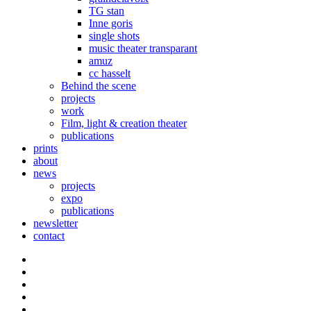
TG stan
Inne goris
single shots
music theater transparant
amuz
cc hasselt
Behind the scene
projects
work
Film, light & creation theater
publications
prints
about
news
projects
expo
publications
newsletter
contact