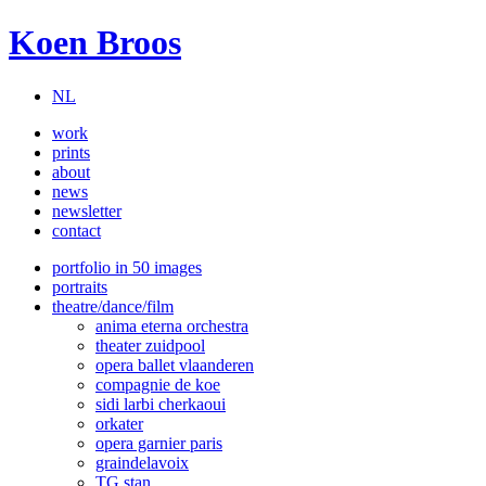
Koen Broos
NL
work
prints
about
news
newsletter
contact
portfolio in 50 images
portraits
theatre/dance/film
anima eterna orchestra
theater zuidpool
opera ballet vlaanderen
compagnie de koe
sidi larbi cherkaoui
orkater
opera garnier paris
graindelavoix
TG stan