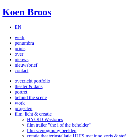
Koen Broos
EN
werk
penumbra
prints
over
nieuws
nieuwsbrief
contact
overzicht portfolio
theater & dans
portret
behind the scene
work
projecten
film, licht & creatie
HYOID Wastories
film trailer "the i of the beholder"
film scenography beelden
creatie theaterinstallatie HUIS met inne goris & stef