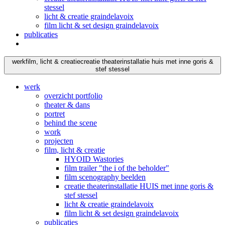
stessel
licht & creatie graindelavoix
film licht & set design graindelavoix
publicaties
werk
film, licht & creatie
creatie theaterinstallatie huis met inne goris &
stef stessel
werk
overzicht portfolio
theater & dans
portret
behind the scene
work
projecten
film, licht & creatie
HYOID Wastories
film trailer "the i of the beholder"
film scenography beelden
creatie theaterinstallatie HUIS met inne goris &
stef stessel
licht & creatie graindelavoix
film licht & set design graindelavoix
publicaties